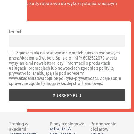
liczyć na kody rabatowe do wykorzystania w naszym
sklepie.
E-mail
Zgadzam się na przetwarzanie moich danych osobowych
przez Akademia Dwuboju Sp. z o.o., NIP: 6912582070 w celu
wysyłania mi newslettera, czyli informacji o produktach,
usługach, promocjach lub nowościach zgodnie z polityką
prywatności znajdującą się pod adresem:
www.akademiadwuboju.pl/polityka-prywatnosci. Zdaje sobie
sprawę, że zgodę tę mogę w każdej chwili anulować.
Trening w
Plany treningowe
Podnoszenie
akademii
ciężarów
Activation &