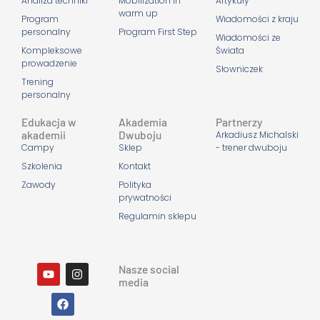
Analiza techniki
Mobilization in
Artykuły
warm up
Program
Wiadomości z kraju
personalny
Program First Step
Wiadomości ze
Kompleksowe
Świata
prowadzenie
Słowniczek
Trening
personalny
Edukacja w
Akademia
Partnerzy
akademii
Dwuboju
Arkadiusz Michalski
Campy
Sklep
- trener dwuboju
Szkolenia
Kontakt
Zawody
Polityka
prywatności
Regulamin sklepu
Y
F
I
Nasze social
o
a
n
media
u
c
s
t
e
t
u
b
a